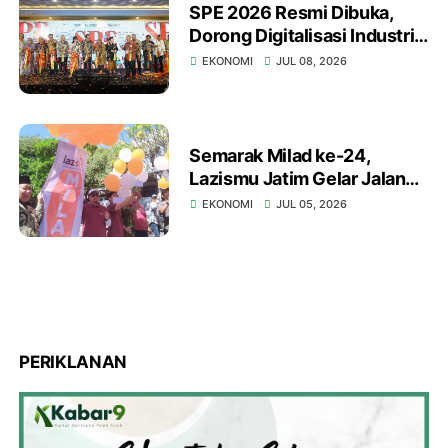
SPE 2026 Resmi Dibuka,
Dorong Digitalisasi Industri
Grafika Indonesia Timur
EKONOMI
JUL 08, 2026
Semarak Milad ke-24,
Lazismu Jatim Gelar Jalan
Sehat Napak Tilas Sejarah
EKONOMI
JUL 05, 2026
dan Bagi Sembako
PERIKLANAN