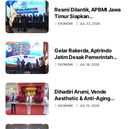
Resmi Dilantik, APBMI Jawa
Timur Siapkan
Pembentukan Koperasi Alat
EKONOMI
JUL 23, 2026
Bongkar Muat
Gelar Rakerda, Aptrindo
Jatim Desak Pemerintah
Responsif Terhadap Kendala
EKONOMI
JUL 16, 2026
Regulasi dan Peremajaan
Armada
Dihadiri Arumi, Vende
Aesthetic & Anti-Aging
Clinic Buka Cabang di
EKONOMI
JUL 15, 2026
Surabaya