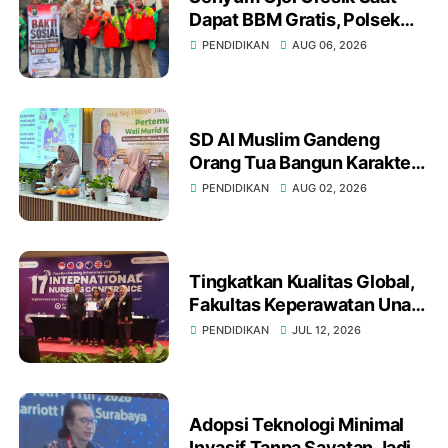
Dapat BBM Gratis, Polsek
Kebomas dan YALPK Group
PENDIDIKAN
AUG 06, 2026
Gelar Bakti Sosial
SD Al Muslim Gandeng
Orang Tua Bangun Karakter
Anak Hadapi Tantangan
PENDIDIKAN
AUG 02, 2026
Abad 21
Tingkatkan Kualitas Global,
Fakultas Keperawatan Unair
Gelar International Nursing
PENDIDIKAN
JUL 12, 2026
Conference ke-17 di
Surabaya
Adopsi Teknologi Minimal
Invasif Tanpa Sayatan Jadi