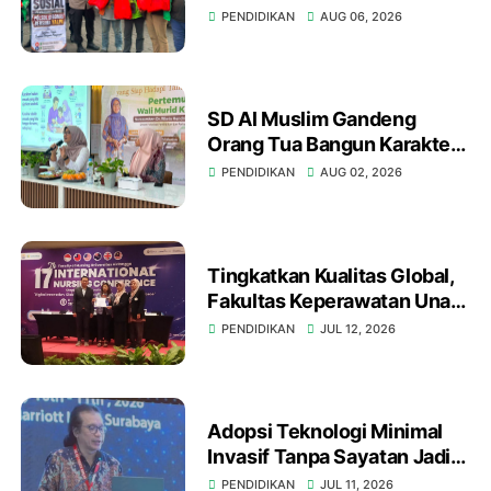
Kebomas dan YALPK Group
PENDIDIKAN
AUG 06, 2026
Gelar Bakti Sosial
SD Al Muslim Gandeng
Orang Tua Bangun Karakter
Anak Hadapi Tantangan
PENDIDIKAN
AUG 02, 2026
Abad 21
Tingkatkan Kualitas Global,
Fakultas Keperawatan Unair
Gelar International Nursing
PENDIDIKAN
JUL 12, 2026
Conference ke-17 di
Surabaya
Adopsi Teknologi Minimal
Invasif Tanpa Sayatan Jadi
Fokus di 43rd Fiesta Urology
PENDIDIKAN
JUL 11, 2026