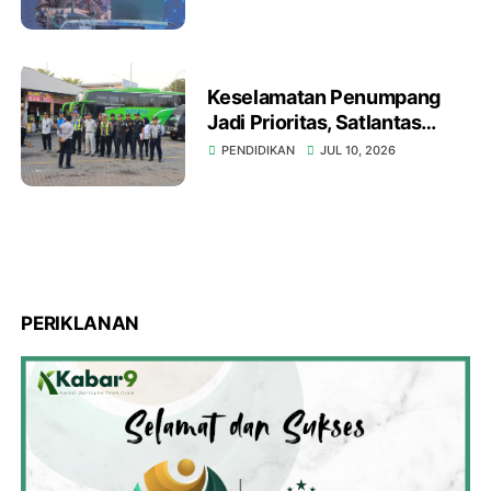
Surabaya
Keselamatan Penumpang
Jadi Prioritas, Satlantas
Polres Gresik Bersama
PENDIDIKAN
JUL 10, 2026
Dirjen Hubdat Gelar Ramp
Check Bus di Rest Area 726
B
PERIKLANAN