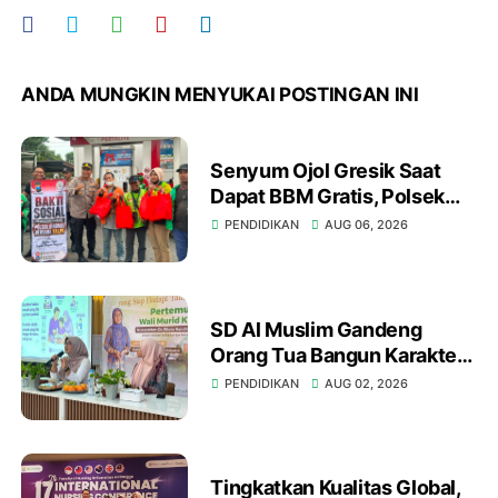
ANDA MUNGKIN MENYUKAI POSTINGAN INI
Senyum Ojol Gresik Saat
Dapat BBM Gratis, Polsek
Kebomas dan YALPK Group
PENDIDIKAN
AUG 06, 2026
Gelar Bakti Sosial
SD Al Muslim Gandeng
Orang Tua Bangun Karakter
Anak Hadapi Tantangan
PENDIDIKAN
AUG 02, 2026
Abad 21
Tingkatkan Kualitas Global,