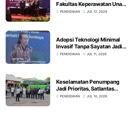
Fakultas Keperawatan Unair
Gelar International Nursing
PENDIDIKAN
JUL 12, 2026
Conference ke-17 di
Surabaya
Adopsi Teknologi Minimal
Invasif Tanpa Sayatan Jadi
Fokus di 43rd Fiesta Urology
PENDIDIKAN
JUL 11, 2026
Surabaya
Keselamatan Penumpang
Jadi Prioritas, Satlantas
Polres Gresik Bersama
PENDIDIKAN
JUL 10, 2026
Dirjen Hubdat Gelar Ramp
Check Bus di Rest Area 726
B