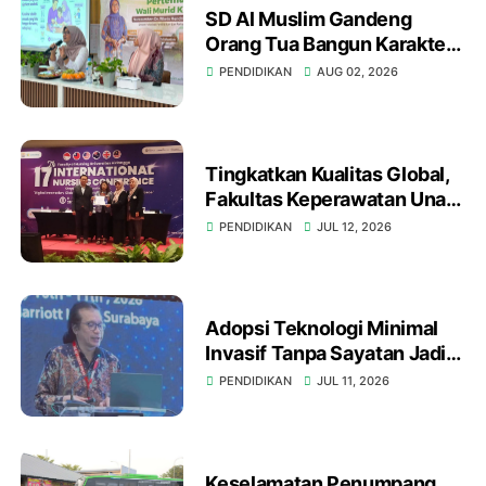
SD Al Muslim Gandeng
Orang Tua Bangun Karakter
Anak Hadapi Tantangan
PENDIDIKAN
AUG 02, 2026
Abad 21
Tingkatkan Kualitas Global,
Fakultas Keperawatan Unair
Gelar International Nursing
PENDIDIKAN
JUL 12, 2026
Conference ke-17 di
Surabaya
Adopsi Teknologi Minimal
Invasif Tanpa Sayatan Jadi
Fokus di 43rd Fiesta Urology
PENDIDIKAN
JUL 11, 2026
Surabaya
Keselamatan Penumpang