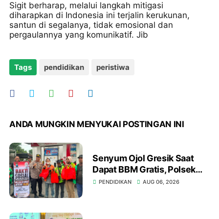
Sigit berharap, melalui langkah mitigasi
diharapkan di Indonesia ini terjalin kerukunan,
santun di segalanya, tidak emosional dan
pergaulannya yang komunikatif. Jib
Tags
pendidikan
peristiwa
ANDA MUNGKIN MENYUKAI POSTINGAN INI
Senyum Ojol Gresik Saat
Dapat BBM Gratis, Polsek
Kebomas dan YALPK Group
PENDIDIKAN
AUG 06, 2026
Gelar Bakti Sosial