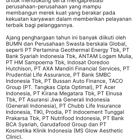
untuk mendukung serta mengapresiasi
perusahaan-perusahaan yang mampu
membangun merek kuat yang berakar pada
kekuatan karyawan dalam memberikan pelayanan
terbaik bagi pelanggannya.
Ajang penghargaan tahun ini banyak diikuti oleh
BUMN dan Perusahaan Swasta berskala Global,
seperti PT Pertamina Geothermal Energy Tbk, PT
Bank Syariah Indonesia Tbk, ANTAM Logam Mulia,
PT HM Sampoerna Tbk, Indosat Ooredoo
Hutchison, PT AXA Mandiri Financial Services, PT
Prudential Life Assurance, PT Bank SMBC
Indonesia Tbk, PT Bussan Auto Finance, TACO
Group (PT. Tangkas Cipta Optimal), PT Acer
Indonesia, PT Kirana Megatara Tbk, PT Elnusa
Tbk, PT Asuransi Jiwa Generali Indonesia
(Generali Indonesia), PT Chubb Life Insurance
Indonesia, TIKI, Prodia, PT Indocement Tunggal
Prakarsa Tbk, PT Nutrifood Indonesia, PT Bank
BCA Syariah, Garudafood Group dan PT
Kosmetika Klinik Indonesia (MS Glow Aesthetic
Clinic).