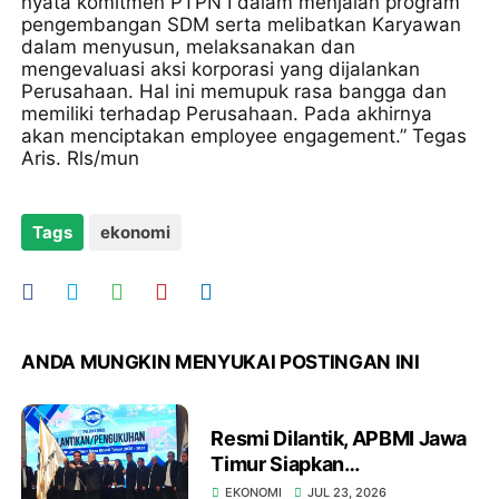
nyata komitmen PTPN I dalam menjalan program
pengembangan SDM serta melibatkan Karyawan
dalam menyusun, melaksanakan dan
mengevaluasi aksi korporasi yang dijalankan
Perusahaan. Hal ini memupuk rasa bangga dan
memiliki terhadap Perusahaan. Pada akhirnya
akan menciptakan employee engagement.” Tegas
Aris. Rls/mun
Tags
ekonomi
ANDA MUNGKIN MENYUKAI POSTINGAN INI
Resmi Dilantik, APBMI Jawa
Timur Siapkan
Pembentukan Koperasi Alat
EKONOMI
JUL 23, 2026