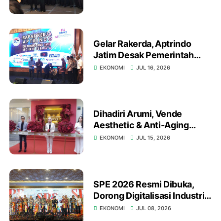
Bongkar Muat
Gelar Rakerda, Aptrindo
Jatim Desak Pemerintah
Responsif Terhadap Kendala
EKONOMI
JUL 16, 2026
Regulasi dan Peremajaan
Armada
Dihadiri Arumi, Vende
Aesthetic & Anti-Aging
Clinic Buka Cabang di
EKONOMI
JUL 15, 2026
Surabaya
SPE 2026 Resmi Dibuka,
Dorong Digitalisasi Industri
Grafika Indonesia Timur
EKONOMI
JUL 08, 2026