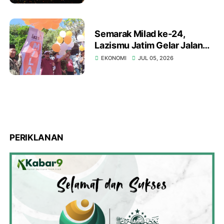
Semarak Milad ke-24,
Lazismu Jatim Gelar Jalan
Sehat Napak Tilas Sejarah
EKONOMI
JUL 05, 2026
dan Bagi Sembako
PERIKLANAN