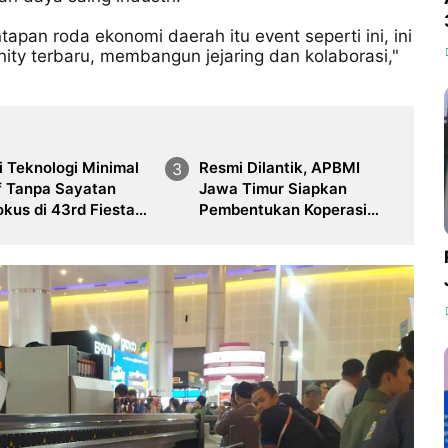
apan roda ekonomi daerah itu event seperti ini, ini
nity terbaru, membangun jejaring dan kolaborasi,"
 Teknologi Minimal
Resmi Dilantik, APBMI
f Tanpa Sayatan
Jawa Timur Siapkan
okus di 43rd Fiesta
Pembentukan Koperasi
gy Surabaya
Alat Bongkar Muat