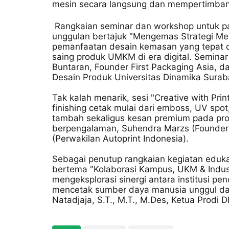
mesin secara langsung dan mempertimbangk
Rangkaian seminar dan workshop untuk para
unggulan bertajuk "Mengemas Strategi M
pemanfaatan desain kemasan yang tepat 
saing produk UMKM di era digital. Seminar 
Buntaran, Founder First Packaging Asia, da
Desain Produk Universitas Dinamika Surab
Tak kalah menarik, sesi "Creative with Pri
finishing cetak mulai dari emboss, UV spo
tambah sekaligus kesan premium pada produ
berpengalaman, Suhendra Marzs (Founder 
(Perwakilan Autoprint Indonesia).
Sebagai penutup rangkaian kegiatan edukat
bertema "Kolaborasi Kampus, UKM & Indust
mengeksplorasi sinergi antara institusi p
mencetak sumber daya manusia unggul dan in
Natadjaja, S.T., M.T., M.Des, Ketua Prodi 