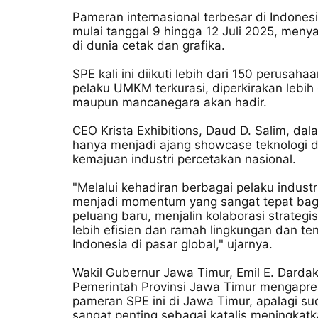
Pameran internasional terbesar di Indones
mulai tanggal 9 hingga 12 Juli 2025, menyaj
di dunia cetak dan grafika.
SPE kali ini diikuti lebih dari 150 perusah
pelaku UMKM terkurasi, diperkirakan lebih
maupun mancanegara akan hadir.
CEO Krista Exhibitions, Daud D. Salim, d
hanya menjadi ajang showcase teknologi da
kemajuan industri percetakan nasional.
"Melalui kehadiran berbagai pelaku industr
menjadi momentum yang sangat tepat bagi
peluang baru, menjalin kolaborasi strateg
lebih efisien dan ramah lingkungan dan t
Indonesia di pasar global," ujarnya.
Wakil Gubernur Jawa Timur, Emil E. Dard
Pemerintah Provinsi Jawa Timur mengapre
pameran SPE ini di Jawa Timur, apalagi su
sangat penting sebagai katalis meningkatk