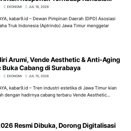
lasi dan Peremajaan Armada
9
EKONOMI
JUL 16, 2026
A, kabar9.id – Dewan Pimpinan Daerah (DPD) Asosiasi
ha Truk Indonesia (Aptrindo) Jawa Timur menggelar
iri Arumi, Vende Aesthetic & Anti-Aging
c Buka Cabang di Surabaya
9
EKONOMI
JUL 15, 2026
A, kabar9.id – Tren industri estetika di Jawa Timur kian
ah dengan hadirnya cabang terbaru Vende Aesthetic...
026 Resmi Dibuka, Dorong Digitalisasi