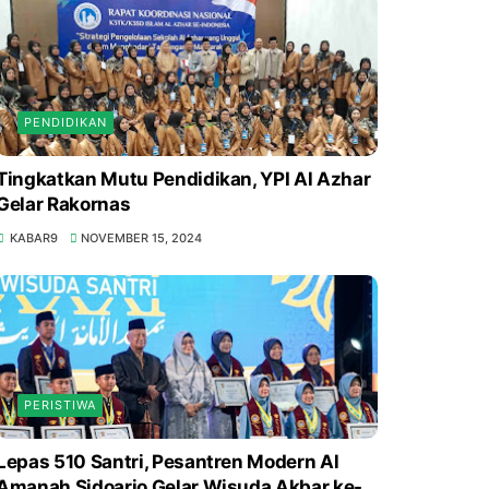
PENDIDIKAN
Tingkatkan Mutu Pendidikan, YPI Al Azhar
Gelar Rakornas
KABAR9
NOVEMBER 15, 2024
PERISTIWA
Lepas 510 Santri, Pesantren Modern Al
Amanah Sidoarjo Gelar Wisuda Akbar ke-