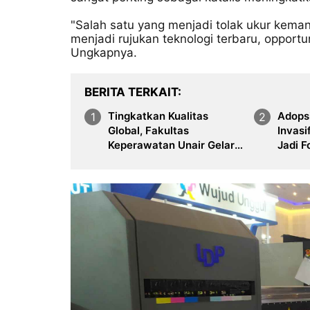
"Salah satu yang menjadi tolak ukur kemant
menjadi rujukan teknologi terbaru, opportu
Ungkapnya.
BERITA TERKAIT
Tingkatkan Kualitas
Adopsi
Global, Fakultas
Invasi
Keperawatan Unair Gelar
Jadi F
International Nursing
Urolo
Conference ke-17 di
Surabaya