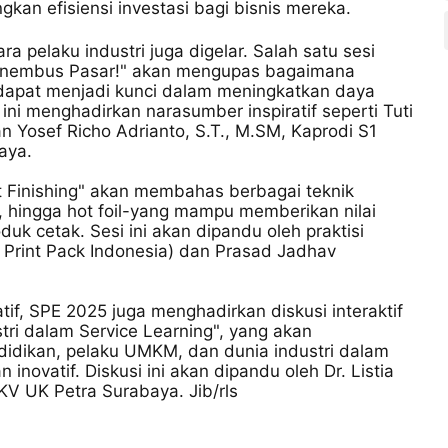
an efisiensi investasi bagi bisnis mereka.
 pelaku industri juga digelar. Salah satu sesi
enembus Pasar!" akan mengupas bagaimana
dapat menjadi kunci dalam meningkatkan daya
ini menghadirkan narasumber inspiratif seperti Tuti
n Yosef Richo Adrianto, S.T., M.SM, Kaprodi S1
aya.
nt Finishing" akan membahas berbagai teknik
t, hingga hot foil-yang mampu memberikan nilai
k cetak. Sesi ini akan dipandu oleh praktisi
Print Pack Indonesia) dan Prasad Jadhav
if, SPE 2025 juga menghadirkan diskusi interaktif
ri dalam Service Learning", yang akan
endidikan, pelaku UMKM, dan dunia industri dalam
ovatif. Diskusi ini akan dipandu oleh Dr. Listia
DKV UK Petra Surabaya. Jib/rls