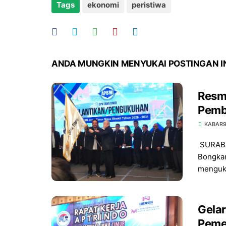
Tags
ekonomi
peristiwa
ANDA MUNGKIN MENYUKAI POSTINGAN I
Resmi
Pemb
KABAR
SURABA
Bongkar
menguku
Gelar
Peme