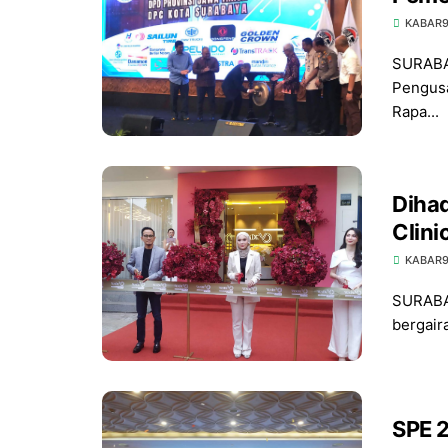
Regu
KABAR
SURABAY
Pengusa
Rapa...
Dihad
Clini
KABAR
SURABAY
bergair
SPE 2