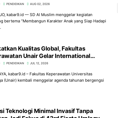
9
PENDIDIKAN
AUG 02, 2026
O, kabar9.id — SD Al Muslim menggelar kegiatan
ng bertema “Membangun Karakter Anak yang Siap Hadapi
.
atkan Kualitas Global, Fakultas
awatan Unair Gelar International
ng Conference ke-17 di Surabaya
9
PENDIDIKAN
JUL 12, 2026
A, kabar9.id – Fakultas Keperawatan Universitas
ga (Unair) kembali menggelar agenda tahunan bergengsi
i Teknologi Minimal Invasif Tanpa