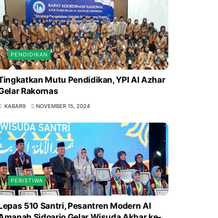
PENDIDIKAN
Tingkatkan Mutu Pendidikan, YPI Al Azhar
Gelar Rakornas
KABAR9
NOVEMBER 15, 2024
PERISTIWA
Lepas 510 Santri, Pesantren Modern Al
Amanah Sidoarjo Gelar Wisuda Akbar ke-