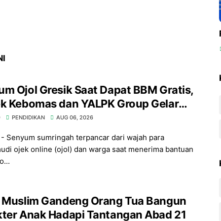
NI
m Ojol Gresik Saat Dapat BBM Gratis,
ek Kebomas dan YALPK Group Gelar
 Sosial
9
PENDIDIKAN
AUG 06, 2026
- Senyum sumringah terpancar dari wajah para
di ojek online (ojol) dan warga saat menerima bantuan
...
l Muslim Gandeng Orang Tua Bangun
kter Anak Hadapi Tantangan Abad 21