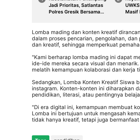
Jadi Prioritas, Satlantas
UWKS 
Polres Gresik Bersama
Masif
Dirjen Hubdat Gelar Ramp
Run' y
Check Bus di Rest Area
Peser
726 B
Lomba mading dan konten kreatif dirancang
dalam proses pencarian, pengolahan, dan 
dan kreatif, sehingga memperkuat pemaha
"Kami berharap lomba mading ini dapat m
ide-ide mereka secara visual dan menarik.
melatih kemampuan kolaborasi dan kerja ti
Sedangkan, Lomba Konten Kreatif Siswa b
instagram. Konten-konten ini diharapkan 
pendidikan, literasi, atau pentingnya belaj
"Di era digital ini, kemampuan membuat ko
Lomba ini bertujuan untuk mengasah kem
tidak hanya kreatif, tetapi juga bermanfaat