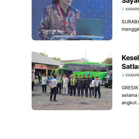
Sayat
Sura
KABAR
SURABAY
menggel
Kesel
Satla
Hubda
KABAR
726 
GRESIK 
selama 
angkut..