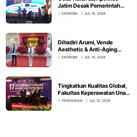
Jatim Desak Pemerintah
Responsif Terhadap Kendala
EKONOMI
JUL 16, 2026
Regulasi dan Peremajaan
Armada
Dihadiri Arumi, Vende
Aesthetic & Anti-Aging
Clinic Buka Cabang di
EKONOMI
JUL 15, 2026
Surabaya
Tingkatkan Kualitas Global,
Fakultas Keperawatan Unair
Gelar International Nursing
PENDIDIKAN
JUL 12, 2026
Conference ke-17 di
Surabaya