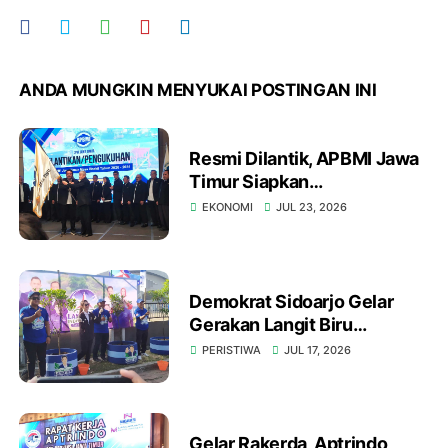
ANDA MUNGKIN MENYUKAI POSTINGAN INI
Resmi Dilantik, APBMI Jawa
Timur Siapkan
Pembentukan Koperasi Alat
EKONOMI
JUL 23, 2026
Bongkar Muat
Demokrat Sidoarjo Gelar
Gerakan Langit Biru
Indonesia Asri, Canangkan
PERISTIWA
JUL 17, 2026
Aksi Bersih-Bersih dan
Tanam 1.000 Pohon
Gelar Rakerda, Aptrindo