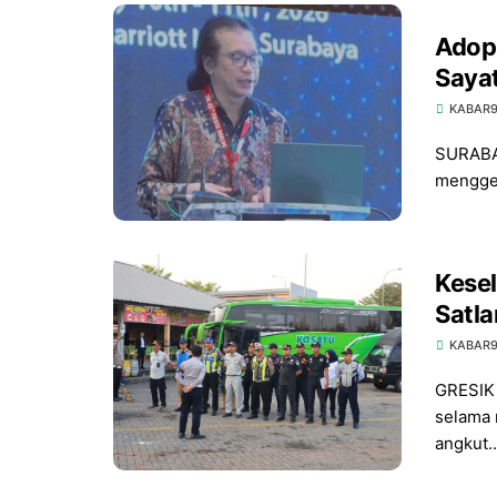
Adops
Sayat
Sura
KABAR
SURABAY
menggel
Kesel
Satla
Hubda
KABAR
726 
GRESIK 
selama 
angkut..