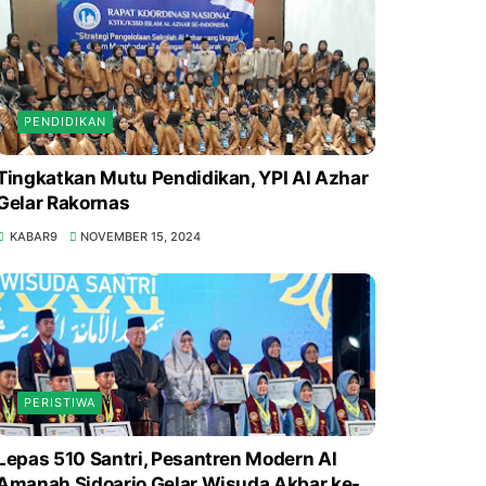
PENDIDIKAN
Tingkatkan Mutu Pendidikan, YPI Al Azhar
Gelar Rakornas
KABAR9
NOVEMBER 15, 2024
PERISTIWA
Lepas 510 Santri, Pesantren Modern Al
Amanah Sidoarjo Gelar Wisuda Akbar ke-