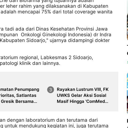
he dan Biofarma yang tujuannya adalah
er leher rahim yang dilaksanakan di Kabupaten
adalah mencapai 75% dari total coverage wanita
ra tadi ada dari Dinas Kesehatan Provinsi Jawa
impunan Onkologi Ginekologi Indonesia) dr Indra
Kabupaten Sidoarjo," ujarnya didampingi dokter
oratorium regional, Labkesmas 2 Sidoarjo,
atologi klinik dan lainnya.
amatan Penumpang
Rayakan Lustrum VIII, FK
rioritas, Satlantas
UWKS Gelar Aksi Sosial
s Gresik Bersama
Masif Hingga 'ComMed
n Hubdat Gelar Ramp
Run' yang Diikuti Ribuan
Bus di Rest Area
Peserta
gan dengan laboratorium dan terutama dari
untuk mendukung kegiatan ini, juga terutama