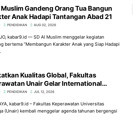
l Muslim Gandeng Orang Tua Bangun
kter Anak Hadapi Tantangan Abad 21
9
PENDIDIKAN
AUG 02, 2026
O, kabar9.id — SD Al Muslim menggelar kegiatan
ng bertema “Membangun Karakter Anak yang Siap Hadapi
.
atkan Kualitas Global, Fakultas
awatan Unair Gelar International
ng Conference ke-17 di Surabaya
9
PENDIDIKAN
JUL 12, 2026
A, kabar9.id – Fakultas Keperawatan Universitas
ga (Unair) kembali menggelar agenda tahunan bergengsi