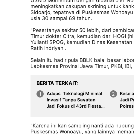
USAID Momentum dengan didanai oleh Roc
meningkatkan cakupan skrining untuk kank
Sidoarjo, tepatnya di Puskesmas Wonoayu 
usia 30 sampai 69 tahun.
"Pesertanya sekitar 50 lebih, dari pembica
Timur dokter Citra, kemudian dari HOGI (h
Yulianti SPOG, kemudian Dinas Kesehatan 
Ratih Indriyani.
Selain itu hadir pula BBLK balai besar lab
Labkesmas Provinsi Jawa Timur, PKBI, IBI, p
BERITA TERKAIT
Adopsi Teknologi Minimal
Kesel
Invasif Tanpa Sayatan
Jadi P
Jadi Fokus di 43rd Fiesta
Polre
Urology Surabaya
Dirje
Check 
726 B
"Karena ini kan sampling nanti ada hubun
Puskesmas Wonoayu, yang lainnya memang 