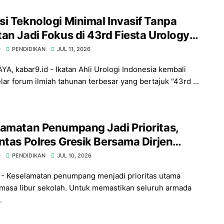
i Teknologi Minimal Invasif Tanpa
an Jadi Fokus di 43rd Fiesta Urology
baya
9
PENDIDIKAN
JUL 11, 2026
A, kabar9.id - Ikatan Ahli Urologi Indonesia kembali
ar forum ilmiah tahunan terbesar yang bertajuk "43rd ...
amatan Penumpang Jadi Prioritas,
ntas Polres Gresik Bersama Dirjen
t Gelar Ramp Check Bus di Rest Area
9
PENDIDIKAN
JUL 10, 2026
B
- Keselamatan penumpang menjadi prioritas utama
masa libur sekolah. Untuk memastikan seluruh armada
.