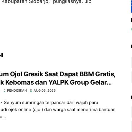
 Kabupaten Sidoarjo," pungkasnya. Jib
NI
m Ojol Gresik Saat Dapat BBM Gratis,
ek Kebomas dan YALPK Group Gelar
 Sosial
9
PENDIDIKAN
AUG 06, 2026
- Senyum sumringah terpancar dari wajah para
di ojek online (ojol) dan warga saat menerima bantuan
...