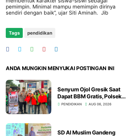
membentuk karakter siswa-siswi sebagai
pemimpin. Minimal mampu memimpin dirinya
sendiri dengan baik”, ujar Siti Aminah. Jib
Tags
pendidikan
ANDA MUNGKIN MENYUKAI POSTINGAN INI
Senyum Ojol Gresik Saat
Dapat BBM Gratis, Polsek
Kebomas dan YALPK Group
PENDIDIKAN
AUG 06, 2026
Gelar Bakti Sosial
SD Al Muslim Gandeng