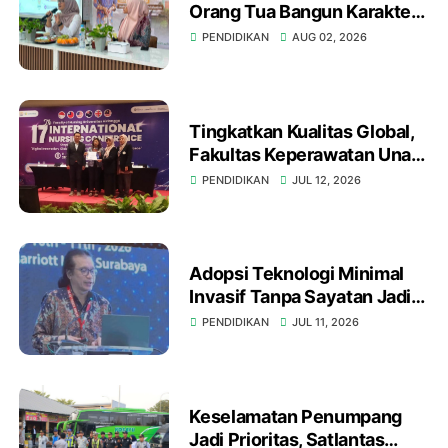
Orang Tua Bangun Karakter
Anak Hadapi Tantangan
PENDIDIKAN
AUG 02, 2026
Abad 21
Tingkatkan Kualitas Global,
Fakultas Keperawatan Unair
Gelar International Nursing
PENDIDIKAN
JUL 12, 2026
Conference ke-17 di
Surabaya
Adopsi Teknologi Minimal
Invasif Tanpa Sayatan Jadi
Fokus di 43rd Fiesta Urology
PENDIDIKAN
JUL 11, 2026
Surabaya
Keselamatan Penumpang
Jadi Prioritas, Satlantas