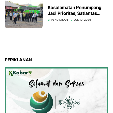
Keselamatan Penumpang
Jadi Prioritas, Satlantas
Polres Gresik Bersama
PENDIDIKAN
JUL 10, 2026
Dirjen Hubdat Gelar Ramp
Check Bus di Rest Area 726
B
PERIKLANAN