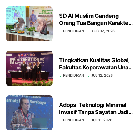
SD Al Muslim Gandeng
Orang Tua Bangun Karakter
Anak Hadapi Tantangan
PENDIDIKAN
AUG 02, 2026
Abad 21
Tingkatkan Kualitas Global,
Fakultas Keperawatan Unair
Gelar International Nursing
PENDIDIKAN
JUL 12, 2026
Conference ke-17 di
Surabaya
Adopsi Teknologi Minimal
Invasif Tanpa Sayatan Jadi
Fokus di 43rd Fiesta Urology
PENDIDIKAN
JUL 11, 2026
Surabaya