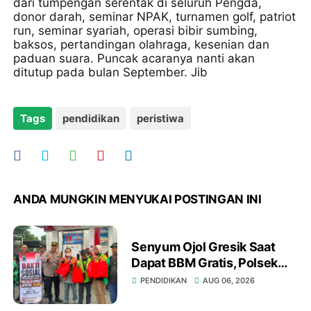
dari tumpengan serentak di seluruh Pengda,
donor darah, seminar NPAK, turnamen golf, patriot
run, seminar syariah, operasi bibir sumbing,
baksos, pertandingan olahraga, kesenian dan
paduan suara. Puncak acaranya nanti akan
ditutup pada bulan September. Jib
Tags
pendidikan
peristiwa
ANDA MUNGKIN MENYUKAI POSTINGAN INI
Senyum Ojol Gresik Saat
Dapat BBM Gratis, Polsek
Kebomas dan YALPK Group
PENDIDIKAN
AUG 06, 2026
Gelar Bakti Sosial